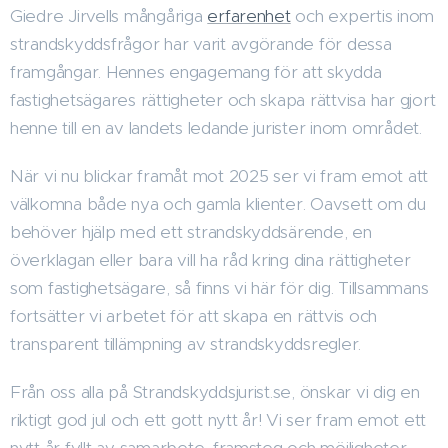
Giedre Jirvells mångåriga
erfarenhet
och expertis inom
strandskyddsfrågor har varit avgörande för dessa
framgångar. Hennes engagemang för att skydda
fastighetsägares rättigheter och skapa rättvisa har gjort
henne till en av landets ledande jurister inom området.
När vi nu blickar framåt mot 2025 ser vi fram emot att
välkomna både nya och gamla klienter. Oavsett om du
behöver hjälp med ett strandskyddsärende, en
överklagan eller bara vill ha råd kring dina rättigheter
som fastighetsägare, så finns vi här för dig. Tillsammans
fortsätter vi arbetet för att skapa en rättvis och
transparent tillämpning av strandskyddsregler.
Från oss alla på Strandskyddsjurist.se, önskar vi dig en
riktigt god jul och ett gott nytt år! Vi ser fram emot ett
nytt år fyllt av samarbete, framsteg och möjligheter.