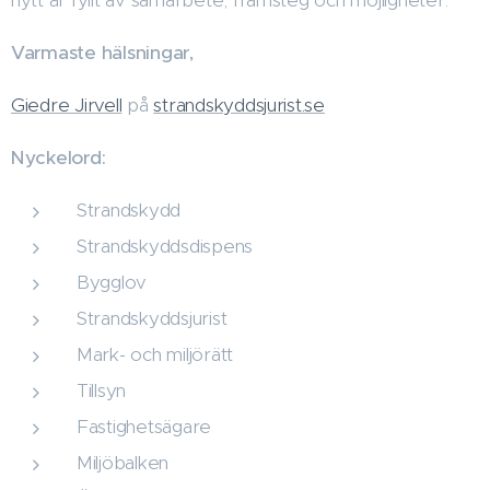
Varmaste hälsningar,
Giedre Jirvell
på
strandskyddsjurist.se
Nyckelord:
Strandskydd
Strandskyddsdispens
Bygglov
Strandskyddsjurist
Mark- och miljörätt
Tillsyn
Fastighetsägare
Miljöbalken