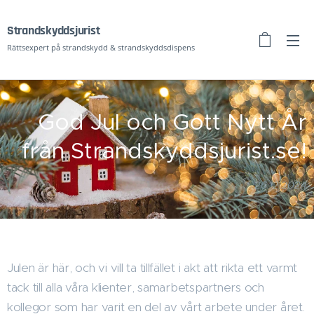
Strandskyddsj
urist
Rättsexpert på strandskydd & strandskyddsdispens
God Jul och Gott Nytt År
från Strandskyddsjurist.se!
26.12.2024
Julen är här, och vi vill ta tillfället i akt att rikta ett varmt
tack till alla våra klienter, samarbetspartners och
kollegor som har varit en del av vårt arbete under året.