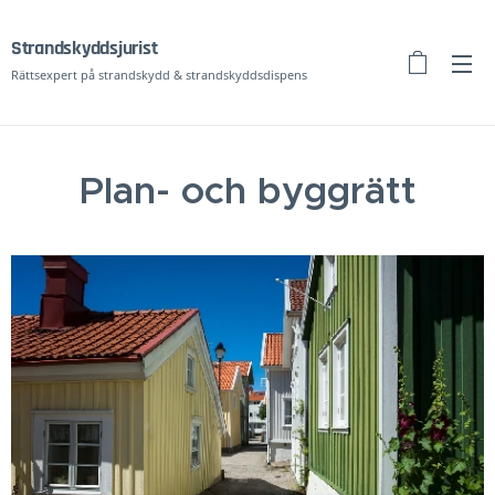
Strandskyddsj
urist
Rättsexpert på strandskydd & strandskyddsdispens
Plan- och byggrätt