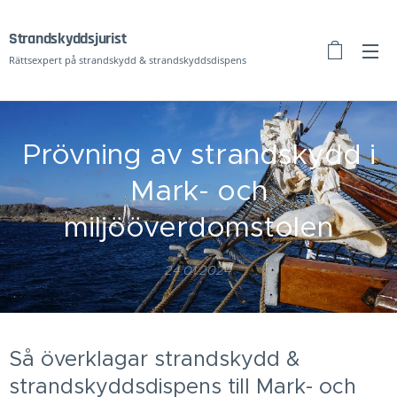
Strandskyddsj
urist
Rättsexpert på strandskydd & strandskyddsdispens
Prövning av strandskydd i
Mark- och
miljööverdomstolen
24.01.2024
Så överklagar strandskydd &
strandskyddsdispens till Mark- och