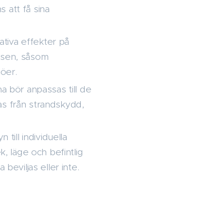
 att få sina
tiva effekter på
essen, såsom
jöer.
 bör anpassas till de
as från strandskydd,
ill individuella
k, läge och befintlig
eviljas eller inte.