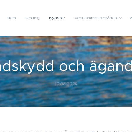
Hem
Om mig
Nyheter
Verksamhetsområden
V
ndskydd och ägand
10.06.2024