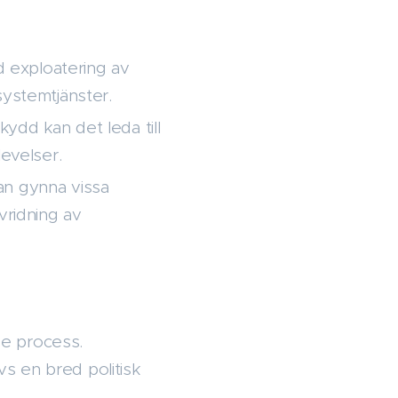
ad exploatering av
systemtjänster.
ydd kan det leda till
levelser.
an gynna vissa
vridning av
de process.
s en bred politisk