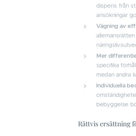
dispens från st
ansökningar g
Vägning av eff
allemansrätten
näringslivsutve
Mer different
specifika förh
medan andra ka
Individuella b
omständigheter 
bebyggelse bör
Rättvis ersättning