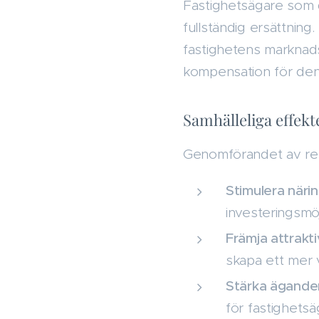
Fastighetsägare som d
fullständig ersättnin
fastighetens marknad
kompensation för den 
Samhälleliga effek
Genomförandet av refo
Stimulera närin
investeringsmöj
Främja attrakt
skapa ett mer 
Stärka ägande
för fastighetsä