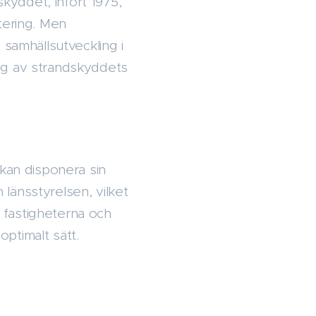
skyddet, infört 1975,
tering. Men
 samhällsutveckling i
ing av strandskyddets
 kan disponera sin
länsstyrelsen, vilket
r fastigheterna och
ptimalt sätt.