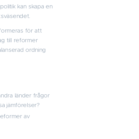
politik kan skapa en
ttsväsendet.
formeras för att
g till reformer
alanserad ordning
ndra länder frågor
sa jämförelser?
reformer av