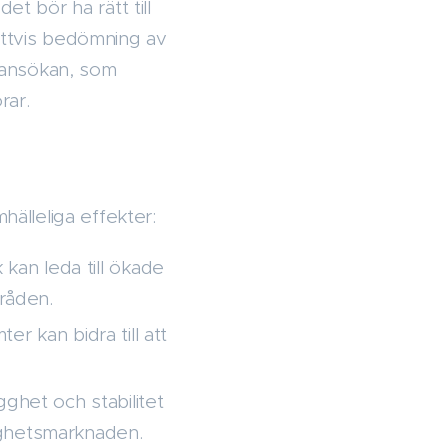
 bör ha rätt till
rättvis bedömning av
sansökan, som
rar.
älleliga effekter:
 kan leda till ökade
mråden.
r kan bidra till att
gghet och stabilitet
tighetsmarknaden.