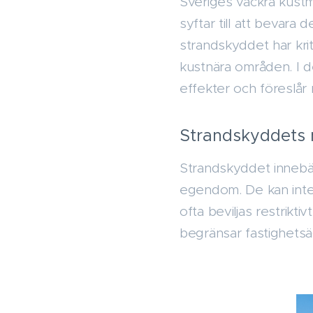
Sveriges vackra kustmi
syftar till att bevar
strandskyddet har krit
kustnära områden. I d
effekter och föreslår
Strandskyddets 
Strandskyddet innebär 
egendom. De kan inte 
ofta beviljas restrikt
begränsar fastighetsä