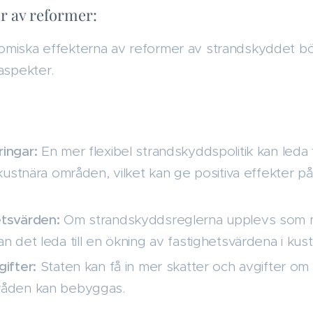
r av reformer:
omiska effekterna av reformer av strandskyddet bö
aspekter.
ingar:
En mer flexibel strandskyddspolitik kan leda t
 kustnära områden, vilket kan ge positiva effekter p
etsvärden:
Om strandskyddsreglerna upplevs som m
n det leda till en ökning av fastighetsvärdena i ku
ifter:
Staten kan få in mer skatter och avgifter om f
råden kan bebyggas.