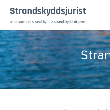
Strandskyddsj
urist
Rättsexpert på strandskydd & strandskyddsdispens
Stra