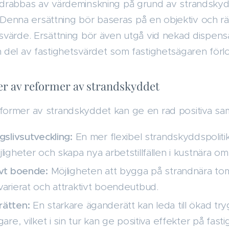
rabbas av värdeminskning på grund av strandskyddet
g. Denna ersättning bör baseras på en objektiv och 
svärde. Ersättning bör även utgå vid nekad dispen
del av fastighetsvärdet som fastighetsägaren förlo
ter av reformer av strandskyddet
rmer av strandskyddet kan ge en rad positiva samh
gslivsutveckling:
En mer flexibel strandskyddspolitik
ligheter och skapa nya arbetstillfällen i kustnära o
ivt boende:
Möjligheten att bygga på strandnära tomte
varierat och attraktivt boendeutbud.
rätten:
En starkare äganderätt kan leda till ökad try
gare, vilket i sin tur kan ge positiva effekter på fas