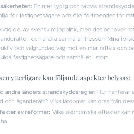
ssäkerheten:
En mer tydlig och rättvis strandskydds
 miljö för fastighetsägare och öka förtroendet för rä
iktig del av svensk miljöpolitik, men det behöver re
äganderätten och andra samhällsintressen. Mina försla
uktiv och välgrundad väg mot en mer rättvis och b
lda fastighetsägare och samhället i stort.
sen ytterligare kan följande aspekter belysas:
d andra länders strandskyddsregler:
Hur hanterar a
 och äganderätt? Vilka lärdomar kan dras från des
ekter av reformer:
Vilka ekonomiska effekter kan 
 ha