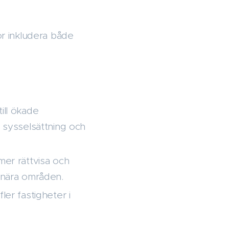
r inkludera både
ill ökade
å sysselsättning och
er rättvisa och
stnära områden.
ler fastigheter i