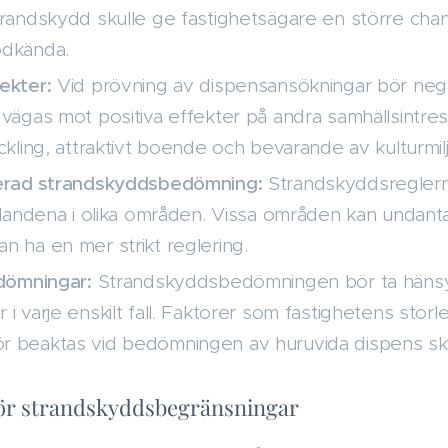
randskydd skulle ge fastighetsägare en större chans
odkända.
ekter:
Vid prövning av dispensansökningar bör nega
 vägas mot positiva effekter på andra samhällsintr
ckling, attraktivt boende och bevarande av kulturmil
ierad strandskyddsbedömning:
Strandskyddsreglerna
ållandena i olika områden. Vissa områden kan undant
n ha en mer strikt reglering.
edömningar:
Strandskyddsbedömningen bör ta hänsyn t
i varje enskilt fall. Faktorer som fastighetens storle
 beaktas vid bedömningen av huruvida dispens ska b
 för strandskyddsbegränsningar