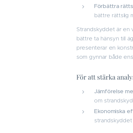
Förbättra rätt
bättre rättslig
Strandskyddet är en v
bättre ta hänsyn till 
presenterar en konstr
som gynnar både enski
För att stärka analy
Jämförelse me
om strandskydd
Ekonomiska eff
strandskyddet