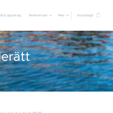
åra uppdrag
Referenser
Mer
Kundvagn
erätt