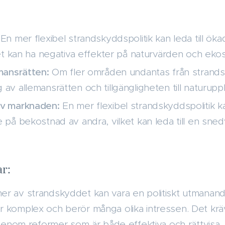
En mer flexibel strandskyddspolitik kan leda till ök
ket kan ha negativa effekter på naturvärden och eko
emansrätten:
Om fler områden undantas från strandsk
av allemansrätten och tillgängligheten till naturupp
av marknaden:
En mer flexibel strandskyddspolitik k
 på bekostnad av andra, vilket kan leda till en sned
ar:
er av strandskyddet kan vara en politiskt utmanan
 komplex och berör många olika intressen. Det kräv
igenom reformer som är både effektiva och rättvisa.