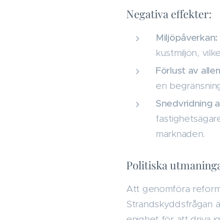
Negativa effekter:
Miljöpåverkan:
kustmiljön, vil
Förlust av all
en begränsning 
Snedvridning 
fastighetsägare
marknaden.
Politiska utmaning
Att genomföra reform
Strandskyddsfrågan är
enighet för att driva 