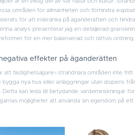
ljöer är en viktig del av vår natur och kultur. Strand
a dessa områden för allmänheten och förhindra exploa
iserats för att inskränka på äganderätten och hindra
enna analys presenterar jag en detaljerad granskn
 reformer för en mer balanserad och rättvis ordning.
negativa effekter på äganderätten
att fastighetsägare i strandnära områden inte fritt
bygga nya hus eller anläggningar utan dispens från 
ivt. Detta kan leda till betydande värdeminskningar fö
garnas möjligheter att använda sin egendom på ett o