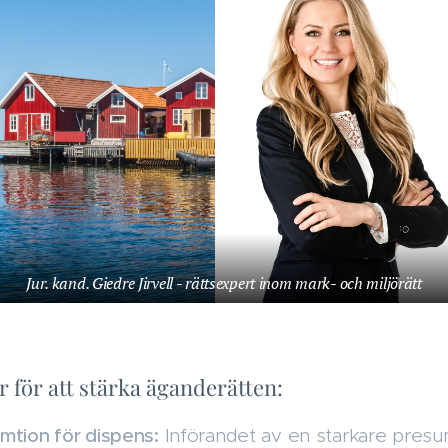
Jur. kand. Giedre Jirvell - rättsexpert inom mark- och miljörätt
r för att stärka äganderätten:
mtion för dispens:
Införandet av en starkare presumt